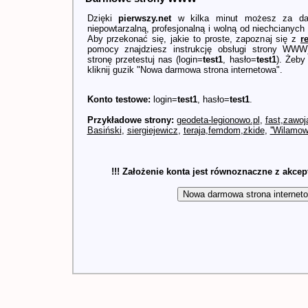
Dzięki
pierwszy.net
w kilka minut możesz za dar
niepowtarzalną, profesjonalną i wolną od niechcianych 
Aby przekonać się, jakie to proste, zapoznaj się z
r
pomocy znajdziesz instrukcję obsługi strony WWW
stronę przetestuj nas (login=
test1
, hasło=
test1
). Żeby
kliknij guzik "Nowa darmowa strona internetowa".
Konto testowe:
login=
test1
, hasło=
test1
.
Przykładowe strony:
geodeta-legionowo.pl
,
fast
,
zawoj
Basiński
,
siergiejewicz
,
teraja
,
femdom
,
zkide
,
''Wilamowi
!!! Założenie konta jest równoznaczne z akce