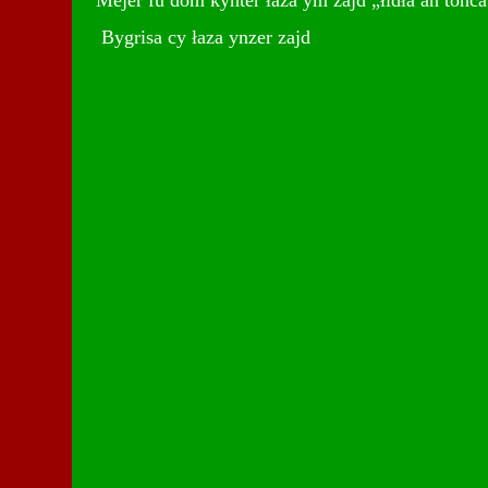
Mejer fu dom kynter łaza ym zajd „łidła an tonca
Bygrisa cy łaza ynzer zajd