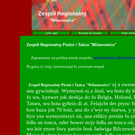
Zespół Regionalny
''Wilamowice''
jyśty zajd
Kistoryj fu Zyspuł
Nojy zoch
Zespół Regionalny Pieśni i Tańca ''Wilamowice''
Zapraszamy na polską stronę zespołu:
www.zespol.wilamowice
Bygrisa cy nojy internetzajd fu ynzyrum zespuł.
ej a ewen
Zespół Regionalny Pieśni i Tańca "Wilamowice"
ana gywönhajt. Wymysoü ej a śtod, wu hota dy ł
fu wu, kynwer jok denkja do fu Belgia, Holon
Tatara, wu hota gybrin di at. Felajcht der pryn
kon kuza jok 70 łoüt, ana do s’wyt ny śtarwa, y 
łiyn yns wymysiöeryś oü, ana etłikiy persün fu 
łidła an tonca, oder hower nojy łidła an tonca o
wu höt ynzer łiwy patrön froü Jadwiga Bilczewsk