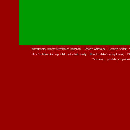
Profesjonalne strony internetowe Pruszków,
Geodeta Warszawa,
Geodeta Serock, Wi
How To Make Railings / Jak zrobić balustradę;
How to Make Sliding Doors;
TAX
Pruszków;
produkcja suplemen